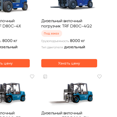
илочный
Дизельный вилочный
RF D80C-4X
погрузчик TRF D80C-4Q2
Под заказ
8000
кг
8000
кг
ь
Грузоподъемность
изельный
дизельный
Тип двигателя
ть цену
Узнать цену
илочный
Дизельный вилочный