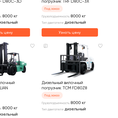
RF D80C-3D
погрузчик TRF D80C-3X
Под заказ
8000
кг
8000
кг
ь
Грузоподъемность
изельный
дизельный
Тип двигателя
ть цену
Узнать цену
илочный
Дизельный вилочный
LIAN
погрузчик TCM FD80Z8
Под заказ
8000
кг
Грузоподъемность
8000
кг
ь
дизельный
Тип двигателя
изельный