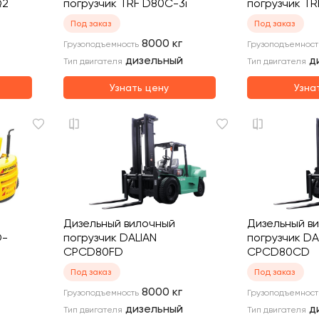
Q2
погрузчик TRF D80C-3i
погрузчик T
Под заказ
Под заказ
8000
кг
Грузоподъемность
Грузоподъемност
дизельный
д
Тип двигателя
Тип двигателя
Узнать цену
Узна
Дизельный вилочный
Дизельный в
D-
погрузчик DALIAN
погрузчик DA
CPCD80FD
CPCD80CD
Под заказ
Под заказ
8000
кг
Грузоподъемность
Грузоподъемност
дизельный
д
Тип двигателя
Тип двигателя