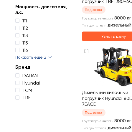
погрузчик TRF D80-4
Мощность двигателя,
Под заказ
л.с.
8000
кг
Грузоподъемность
111
дизельный
Тип двигателя
112
113
Узнать цену
115
116
Показать еще 2
Бренд
DALIAN
Hyundai
TCM
Дизельный вилочный
TRF
погрузчик Hyundai 80
7EACE
Под заказ
8000
кг
Грузоподъемность
дизельный
Тип двигателя