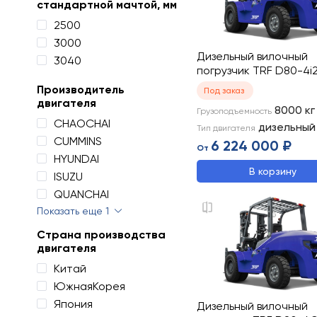
стандартной мачтой, мм
2500
3000
Дизельный вилочный
3040
погрузчик TRF D80-4i
Производитель
Под заказ
двигателя
8000
кг
Грузоподъемность
CHAOCHAI
дизельный
Тип двигателя
CUMMINS
6 224 000 ₽
От
HYUNDAI
В корзину
ISUZU
QUANCHAI
Показать еще 1
Страна производства
двигателя
Китай
ЮжнаяКорея
Япония
Дизельный вилочный