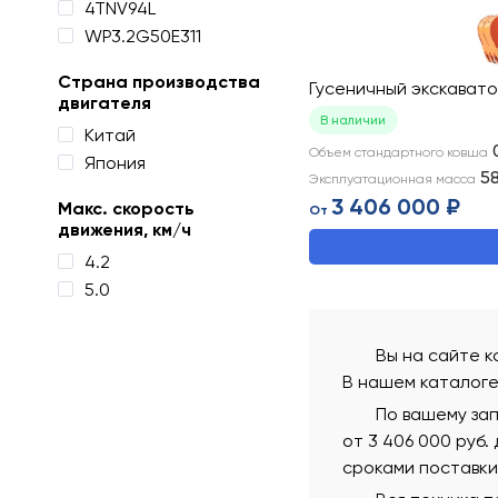
4TNV94L
WP3.2G50E311
Страна производства
Гусеничный экскават
двигателя
В наличии
Китай
Объем стандартного ковша
Япония
5
Эксплуатационная масса
3 406 000 ₽
Макс. скорость
От
движения, км/ч
4.2
5.0
Вы на сайте к
В нашем каталоге
По вашему за
от 3 406 000 руб.
сроками поставки