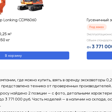
ор Lonking CDM6060
Гусеничный 
Под заказ
0,25
м³
Эксплуатационн
850
кг
Объем стандартн
3 771 00
От
В корзину
омпании, где можно купить, взять в аренду экскаваторы 0,
 представлена техника от проверенных производителей.
просу найдено 2 позиции — с фото, детальными характер
 до 3 771 000 руб. Часть моделей — в наличии на складе, 
.