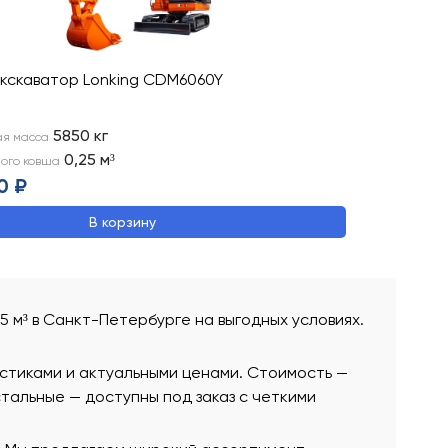
экскаватор Lonking CDM6060Y
5850
кг
ая масса
0,25
м³
ого ковша
0 ₽
В корзину
25 м³ в Санкт-Петербурге на выгодных условиях.
истиками и актуальными ценами. Стоимость —
остальные — доступны под заказ с четкими