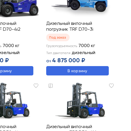
илочный
Дизельный вилочный
F D70-4i2
погрузчик TRF D70-3i
Под заказ
7000
кг
7000
кг
ь
Грузоподъемность
изельный
дизельный
Тип двигателя
0 ₽
4 875 000 ₽
От
орзину
В корзину
илочный
Дизельный вилочный