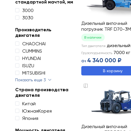
стандартной мачтой, мм
3000
3030
Дизельный вилочный
погрузчик TRF D70-3M
Производитель
двигателя
В наличии
CHAOCHAI
дизельный
Тип двигателя
CUMMINS
7000
кг
Грузоподъемность
HYUNDAI
4 340 000 ₽
От
ISUZU
В корзину
MITSUBISHI
Показать еще 3
Страна производства
двигателя
Китай
ЮжнаяКорея
Япония
Дизельный вилочный
Мощность двигателя,