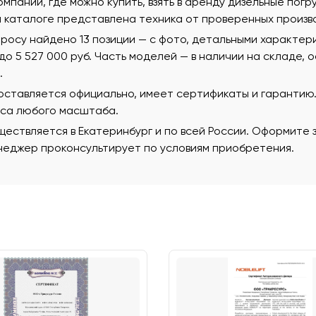
омпании, где можно купить, взять в аренду дизельные погр
м каталоге представлена техника от проверенных произв
росу найдено 13 позиции — с фото, детальными характер
 до 5 527 000 руб. Часть моделей — в наличии на складе, 
.
поставляется официально, имеет сертификаты и гаранти
еса любого масштаба.
ествляется в Екатеринбург и по всей России. Оформите з
еджер проконсультирует по условиям приобретения.