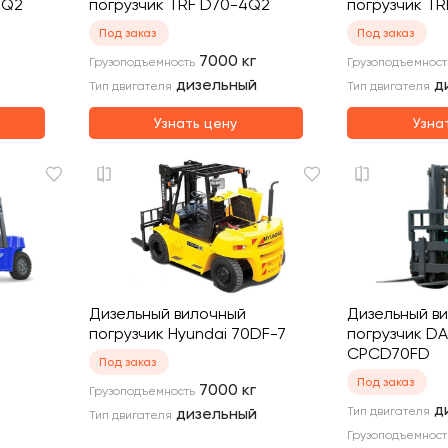
4Q2
погрузчик TRF D70-4Q2
погрузчик TR
Под заказ
Под заказ
7000
кг
Грузоподъемность
Грузоподъемност
дизельный
д
Тип двигателя
Тип двигателя
Узнать цену
Узна
Дизельный вилочный
Дизельный в
погрузчик Hyundai 70DF-7
погрузчик DA
CPCD70FD
Под заказ
Под заказ
7000
кг
Грузоподъемность
д
дизельный
Тип двигателя
Тип двигателя
Грузоподъемност