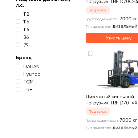
погрузчик TRF D70C-
л.с.
Под заказ
112
7000
кг
Грузоподъемность
115
дизельный
Тип двигателя
116
86
Узнать цену
99
Бренд
DALIAN
Hyundai
TCM
TRF
Дизельный вилочный
погрузчик TRF D70-4X
Под заказ
7000
кг
Грузоподъемность
дизельный
Тип двигателя