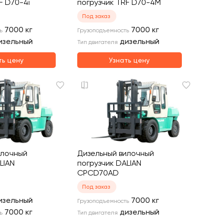
F D70-4i
погрузчик TRF D70-4M
Под заказ
7000
кг
7000
кг
ь
Грузоподъемность
изельный
дизельный
Тип двигателя
ть цену
Узнать цену
илочный
Дизельный вилочный
LIAN
погрузчик DALIAN
CPCD70AD
Под заказ
изельный
7000
кг
Грузоподъемность
7000
кг
дизельный
ь
Тип двигателя