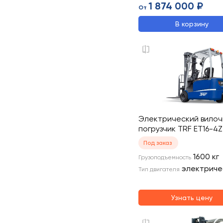
1 874 000 ₽
От
В корзину
Электрический вило
погрузчик TRF ET16-4
Под заказ
1600
кг
Грузоподъемность
электриче
Тип двигателя
Узнать цену