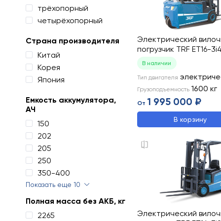
трёхопорный
четырёхопорный
Электрический вило
Страна производителя
погрузчик TRF ET16-3i
Китай
В наличии
Корея
электриче
Тип двигателя
Япония
1600
кг
Грузоподъемность
Емкость аккумулятора,
1 995 000 ₽
От
АЧ
В корзину
150
202
205
250
350-400
Показать еще 10
Полная масса без АКБ, кг
Электрический вило
2265