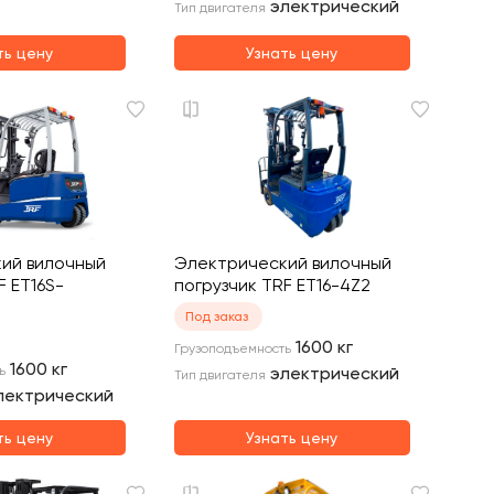
электрический
Тип двигателя
ть цену
Узнать цену
ий вилочный
Электрический вилочный
F ET16S-
погрузчик TRF ET16-4Z2
Под заказ
1600
кг
Грузоподъемность
1600
кг
ь
электрический
Тип двигателя
лектрический
ть цену
Узнать цену