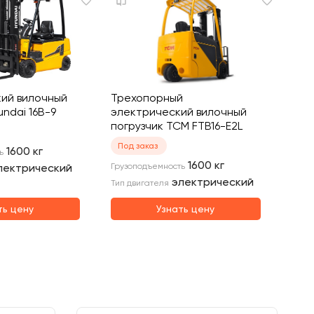
ий вилочный
Трехопорный
undai 16B-9
электрический вилочный
погрузчик TCM FTB16-E2L
Под заказ
1600
кг
ь
1600
кг
лектрический
Грузоподъемность
электрический
Тип двигателя
ть цену
Узнать цену