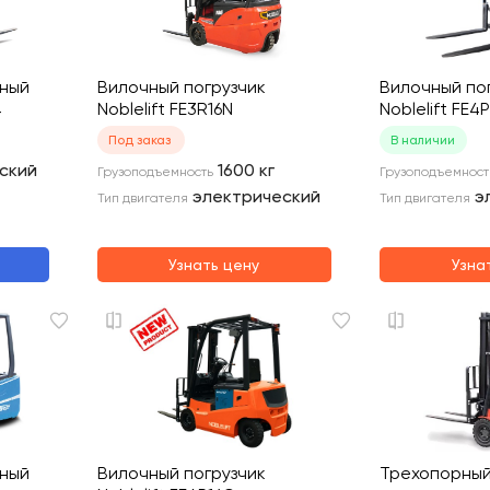
чный
Вилочный погрузчик
Вилочный по
4
Noblelift FE3R16N
Noblelift FE4
Под заказ
В наличии
ский
1600
кг
Грузоподъемность
Грузоподъемност
электрический
э
Тип двигателя
Тип двигателя
Узнать цену
Узна
чный
Вилочный погрузчик
Трехопорны