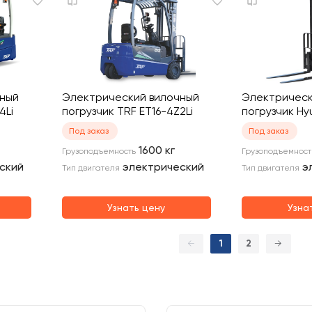
чный
Электрический вилочный
Электрическ
4Li
погрузчик TRF ET16-4Z2Li
погрузчик Hy
Под заказ
Под заказ
1600
кг
Грузоподъемность
Грузоподъемност
ский
электрический
э
Тип двигателя
Тип двигателя
Узнать цену
Узна
←
1
2
→