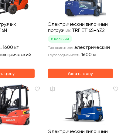
грузчик
Электрический вилочный
P16N
погрузчик TRF ET16S-4Z2
В наличии
1600
кг
электрический
ь
Тип двигателя
лектрический
1600
кг
Грузоподъемность
ть цену
Узнать цену
й
Электрический вилочный