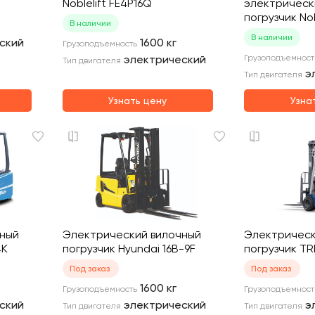
2
Noblelift FE4P16Q
электрическ
погрузчик Nob
В наличии
В наличии
ский
1600
кг
Грузоподъемность
электрический
Грузоподъемност
Тип двигателя
э
Тип двигателя
Узнать цену
Узна
чный
Электрический вилочный
Электрическ
4K
погрузчик Hyundai 16B-9F
погрузчик TR
Под заказ
Под заказ
1600
кг
Грузоподъемность
Грузоподъемност
ский
электрический
э
Тип двигателя
Тип двигателя