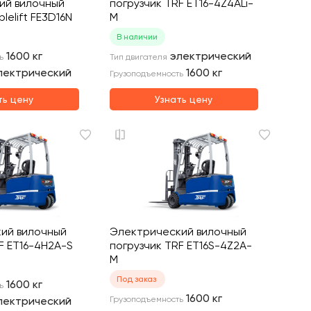
ий вилочный
погрузчик TRF ET16-4Z4ALi-
lelift FE3D16N
M
В наличии
1600
кг
электрический
ь
Тип двигателя
лектрический
1600
кг
Грузоподъемность
ть цену
Узнать цену
ий вилочный
Электрический вилочный
F ET16-4H2A-S
погрузчик TRF ET16S-4Z2A-
M
Под заказ
1600
кг
ь
1600
кг
лектрический
Грузоподъемность