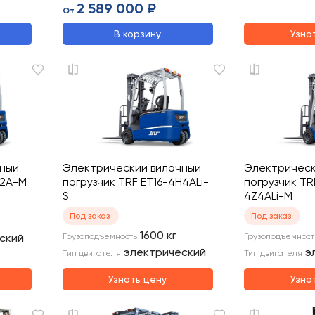
2 589 000 ₽
От
В корзину
Узна
чный
Электрический вилочный
Электрическ
Z2A-M
погрузчик TRF ET16-4H4ALi-
погрузчик TR
S
4Z4ALi-M
Под заказ
Под заказ
1600
кг
ский
Грузоподъемность
Грузоподъемност
электрический
э
Тип двигателя
Тип двигателя
Узнать цену
Узна