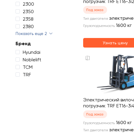
погрузчик TRF ET16-3i
2300
Под заказ
2350
электриче
2358
Тип двигателя
1600
кг
2380
Грузоподъемность
Показать еще 2
Узнать цену
Бренд
Hyundai
Noblelift
TCM
TRF
Электрический вило
погрузчик TRF ET16-3i
Под заказ
1600
кг
Грузоподъемность
электриче
Тип двигателя