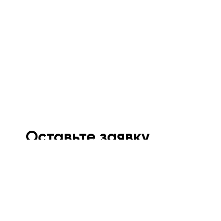
Оставьте заявку
Мы свяжемся с вами в ближайшее время и
проконсультируем.