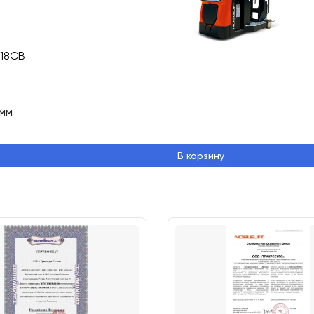
S18CB
мм
В корзину