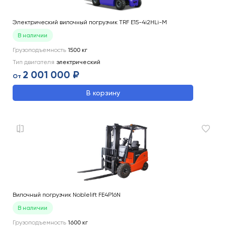
Электрический вилочный погрузчик TRF E15-4i2HLi-M
В наличии
Грузоподъемность
1500
кг
Тип двигателя
электрический
2 001 000 ₽
От
В корзину
Вилочный погрузчик Noblelift FE4P16N
В наличии
Грузоподъемность
1600
кг