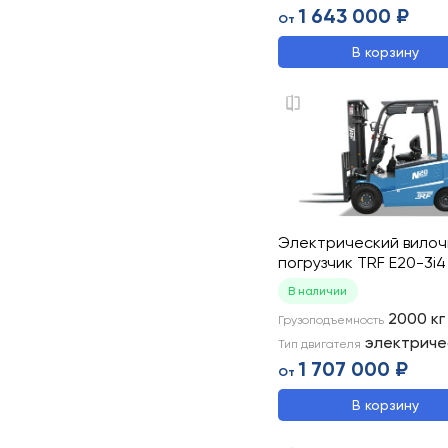
1 643 000 ₽
От
В корзину
Электрический вило
погрузчик TRF E20-3i4
В наличии
2000
кг
Грузоподъемность
электриче
Тип двигателя
1 707 000 ₽
От
В корзину