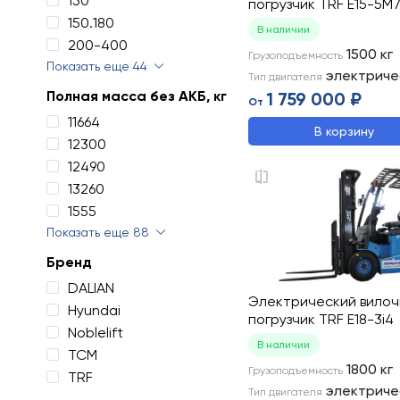
150
погрузчик TRF E15-5M
150.180
В наличии
200-400
1500
кг
Грузоподъемность
Показать еще 44
электриче
Тип двигателя
Полная масса без АКБ, кг
1 759 000 ₽
От
11664
В корзину
12300
12490
13260
1555
Показать еще 88
Бренд
DALIAN
Электрический вило
Hyundai
погрузчик TRF E18-3i4
Noblelift
В наличии
TCM
1800
кг
Грузоподъемность
TRF
электриче
Тип двигателя