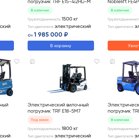
7
погрузчик TRF E15-4i2HLi-M
Noblelift FE4
В наличии
В наличии
1500
кг
Грузоподъемность
Грузоподъемност
ский
электрический
э
Тип двигателя
Тип двигателя
1 985 000 ₽
От
В корзину
Узна
чный
Электрический вилочный
Электрическ
погрузчик TRF E18-5M7
погрузчик TR
Под заказ
В наличии
1800
кг
Грузоподъемность
Грузоподъемност
ский
электрический
э
Тип двигателя
Тип двигателя