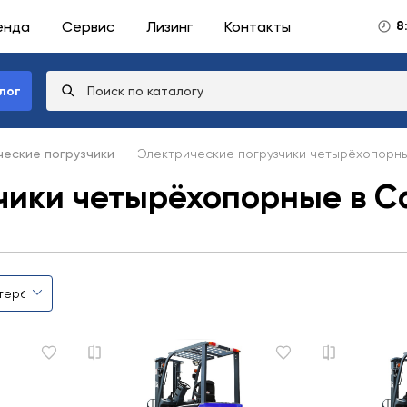
енда
Сервис
Лизинг
Контакты
8
лог
еские погрузчики
Электрические погрузчики четырёхопорн
чики четырёхопорные в С