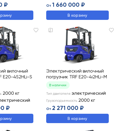
0 ₽
1 660 000 ₽
От
орзину
В корзину
ий вилочный
Электрический вилочный
F E20-4S2HLi-S
погрузчик TRF E20-4i2HLi-M
В наличии
2000
кг
электрический
ь
Тип двигателя
лектрический
2000
кг
Грузоподъемность
00 ₽
2 271 000 ₽
От
орзину
В корзину