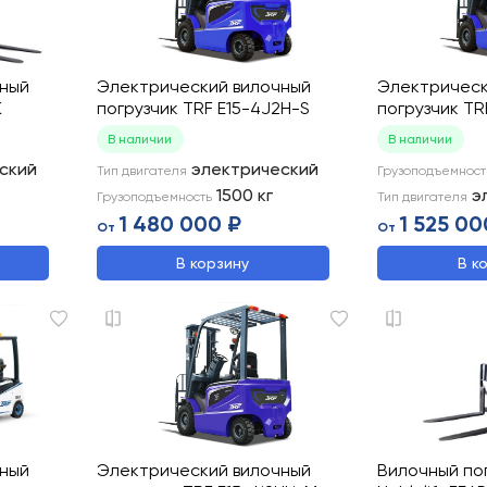
чный
Электрический вилочный
Электрическ
K
погрузчик TRF E15-4J2H-S
погрузчик TR
В наличии
В наличии
ский
электрический
Тип двигателя
Грузоподъемност
1500
кг
э
Грузоподъемность
Тип двигателя
1 480 000 ₽
1 525 00
От
От
В корзину
В к
чный
Электрический вилочный
Вилочный по