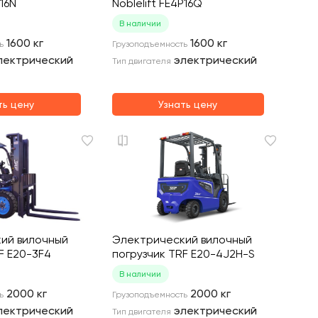
P16N
Noblelift FE4P16Q
В наличии
1600
кг
1600
кг
ь
Грузоподъемность
лектрический
электрический
Тип двигателя
ть цену
Узнать цену
ий вилочный
Электрический вилочный
F E20-3F4
погрузчик TRF E20-4J2H-S
В наличии
2000
кг
2000
кг
ь
Грузоподъемность
лектрический
электрический
Тип двигателя