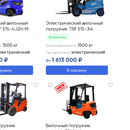
ий вилочный
Электрический вилочный
F E15-4J2H-M
погрузчик TRF E15-3i4
В наличии
1500
кг
1500
кг
ь
Грузоподъемность
лектрический
электрический
Тип двигателя
0 ₽
1 613 000 ₽
От
орзину
В корзину
грузчик
Вилочный погрузчик