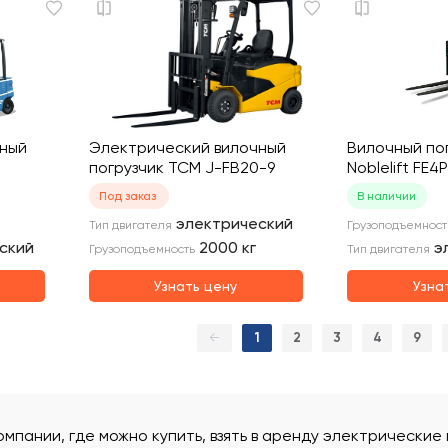
чный
Электрический вилочный
Вилочный по
погрузчик TCM J-FB20-9
Noblelift FE
Под заказ
В наличии
электрический
Тип двигателя
Грузоподъемност
ский
2000
кг
э
Грузоподъемность
Тип двигателя
Узнать цену
Узна
←
1
2
3
4
9
омпании, где можно купить, взять в аренду электрически