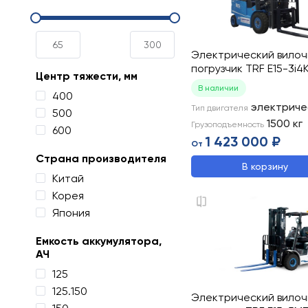
Электрический вило
погрузчик TRF E15-3i4
Центр тяжести, мм
В наличии
400
электриче
Тип двигателя
500
1500
кг
Грузоподъемность
600
1 423 000 ₽
От
Страна производителя
В корзину
Китай
Корея
Япония
Емкость аккумулятора,
АЧ
125
125.150
Электрический вило