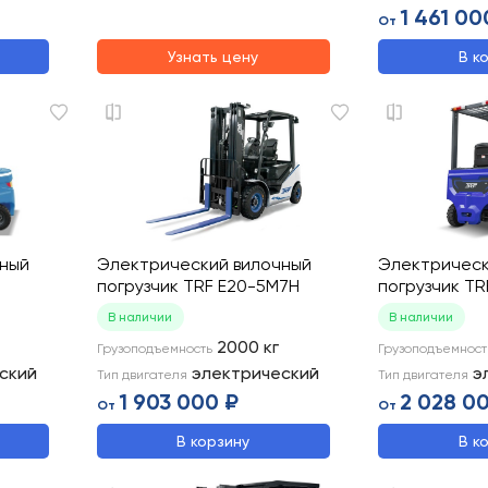
1 461 00
От
Узнать цену
В к
чный
Электрический вилочный
Электрическ
погрузчик TRF E20-5M7H
погрузчик TR
В наличии
В наличии
2000
кг
Грузоподъемность
Грузоподъемност
ский
электрический
э
Тип двигателя
Тип двигателя
1 903 000 ₽
2 028 0
От
От
В корзину
В к