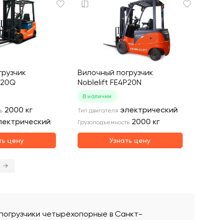
грузчик
Вилочный погрузчик
4P20Q
Noblelift FE4P20N
В наличии
2000
кг
электрический
ь
Тип двигателя
лектрический
2000
кг
Грузоподъемность
ть цену
Узнать цену
→
е погрузчики четырёхопорные в Санкт-